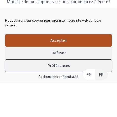
Modifiez-le ou supprimez-le, puis commencez à écrire !
CONTINUE
Nous utilisons des cookies pour optimiser notre site web et notre
service.
Accepter
Refuser
À PROPOS
Préférences
EN
FR
Louer Une Trottinette Électrique
Politique de confidentialité
Pourquoi La Trottinette
Visiter Besançon
LIENS UTILES