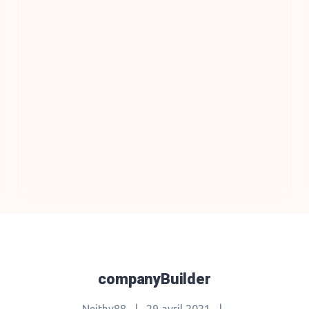
companyBuilder
Neithy88
|
29 avril 2021
|