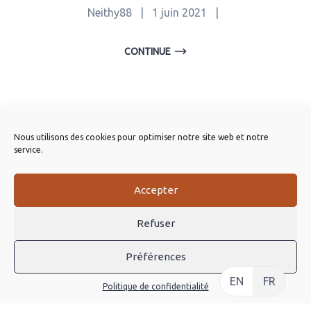
Neithy88
|
1 juin 2021
|
CONTINUE
Puissance moteur inférieure à 300w
Nous utilisons des cookies pour optimiser notre site web et notre
Neithy88
|
1 juin 2021
|
service.
CONTINUE
Accepter
Refuser
Préférences
EN
FR
Politique de confidentialité