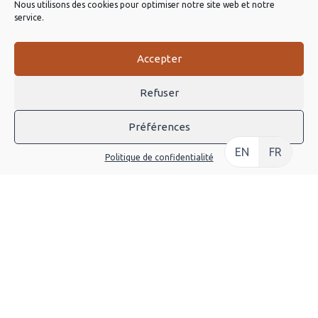
Nous utilisons des cookies pour optimiser notre site web et notre
service.
Accepter
À PROPOS
Refuser
Louer Une Trottinette Électrique
Préférences
Pourquoi La Trottinette
EN
FR
Politique de confidentialité
Visiter Besançon
LIENS UTILES
Conditions Générales De Location
FAQ
Mentions Légales