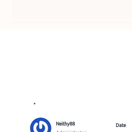
Neithy88
Date