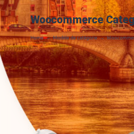
Woocommerce Categ
Home
→
Modèle de catégorie
→
Woocommerc