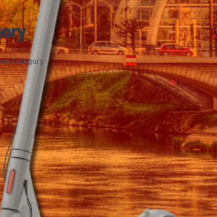
ory
e Category