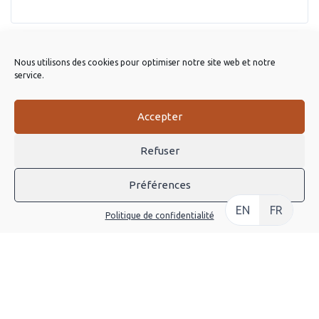
Nous utilisons des cookies pour optimiser notre site web et notre
service.
Accepter
Refuser
Préférences
À PROPOS
EN
FR
Louer Une Trottinette Électrique
Politique de confidentialité
Pourquoi La Trottinette
Visiter Besançon