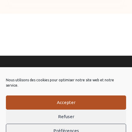
À PROPOS
Nous utilisons des cookies pour optimiser notre site web et notre
Louer Une Trottinette Électrique
service.
Pourquoi La Trottinette
Accepter
Visiter Besançon
Refuser
LIENS UTILES
Préférences