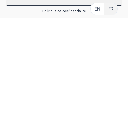
Conditions Générales De Location
EN
FR
Politique de confidentialité
FAQ
Mentions Légales
Politique De Confidentialité
Politique De Cookies (UE)
GEMME TROTTINETTES
16a Avenue Denfert Rochereau, 25000 Besançon
infos@gemme-trottinettes.fr
HORAIRES D’OUVERTURE
Ouvert du mardi au samedi :