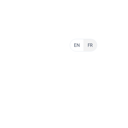
EN
FR
HORAIRES D’OUVERTURE
u,
Ouvert du mardi au samedi :