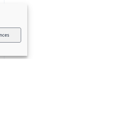
nces
e
TILES
GEMME TROTTINETTES
16a Avenue Denfert Rocherea
ns Générales De Location