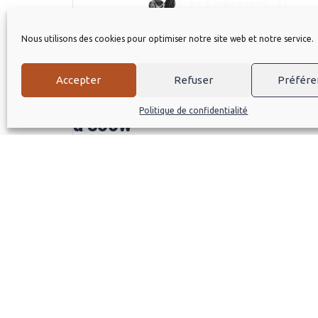
Nous utilisons des cookies pour optimiser notre site web et notre service.
Accepter
Refuser
Préfére
Puissance moteur supérieur
Politique de confidentialité
à 500w
Détails
42,00
€
/ Jour (24h)
À PROPOS
LIENS U
Louer Une Trottinette Électrique
Conditio